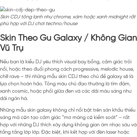
Skin CDJ tông lạnh như chrome, xám hoặc xanh midnight rất
phù hợp với DJ chơi techno/house
Skin Theo Gu Galaxy / Không Gian
Vũ Trụ
Nếu bạn là kiểu DJ yêu thích visual bay bổng, cảm giác trôi
nổi, hoặc theo đuổi phong cách progressive, melodic house,
chill rave – thì những mẫu skin CDJ theo chủ đề galaxy sẽ là
lựa chọn hoàn hảo. Tông màu chủ đạo thường là tím đậm,
xanh cosmic, hoặc phối giữa đen và các dải màu sáng như
dải ngân hà.
Những mẫu skin galaxy không chỉ nổi bật trên sân khấu thiếu
sáng mà còn tạo cảm giác “mơ màng có kiểm soát” – rất
hợp với những DJ thích xây dựng không gian âm nhạc sâu và
tầng tầng lớp lớp. Đặc biệt, khi kết hợp với đèn laser hoặc