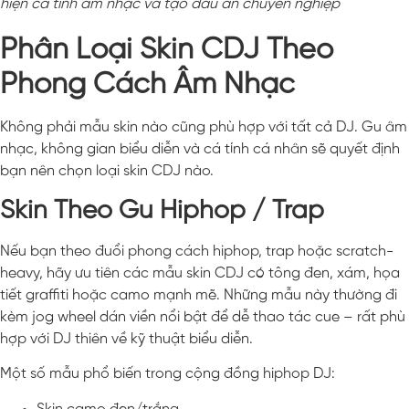
hiện cá tính âm nhạc và tạo dấu ấn chuyên nghiệp
Phân Loại Skin CDJ Theo
Phong Cách Âm Nhạc
Không phải mẫu skin nào cũng phù hợp với tất cả DJ. Gu âm
nhạc, không gian biểu diễn và cá tính cá nhân sẽ quyết định
bạn nên chọn loại skin CDJ nào.
Skin Theo Gu Hiphop / Trap
Nếu bạn theo đuổi phong cách hiphop, trap hoặc scratch-
heavy, hãy ưu tiên các mẫu skin CDJ có tông đen, xám, họa
tiết graffiti hoặc camo mạnh mẽ. Những mẫu này thường đi
kèm jog wheel dán viền nổi bật để dễ thao tác cue – rất phù
hợp với DJ thiên về kỹ thuật biểu diễn.
Một số mẫu phổ biến trong cộng đồng hiphop DJ: