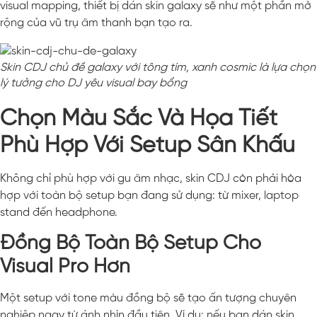
visual mapping, thiết bị dán skin galaxy sẽ như một phần mở
rộng của vũ trụ âm thanh bạn tạo ra.
Skin CDJ chủ đề galaxy với tông tím, xanh cosmic là lựa chọn
lý tưởng cho DJ yêu visual bay bổng
Chọn Màu Sắc Và Họa Tiết
Phù Hợp Với Setup Sân Khấu
Không chỉ phù hợp với gu âm nhạc, skin CDJ còn phải hòa
hợp với toàn bộ setup bạn đang sử dụng: từ mixer, laptop
stand đến headphone.
Đồng Bộ Toàn Bộ Setup Cho
Visual Pro Hơn
Một setup với tone màu đồng bộ sẽ tạo ấn tượng chuyên
nghiệp ngay từ ánh nhìn đầu tiên. Ví dụ: nếu bạn dán skin