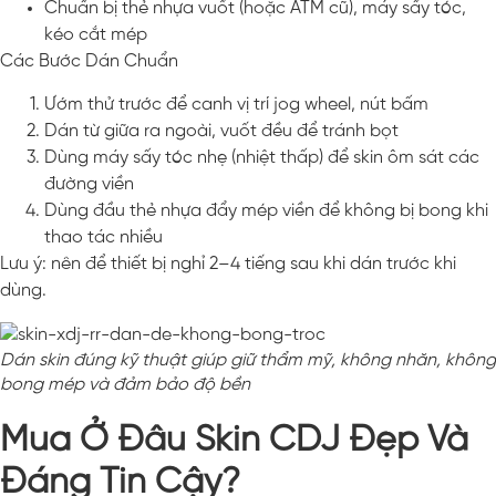
Chuẩn bị thẻ nhựa vuốt (hoặc ATM cũ), máy sấy tóc,
kéo cắt mép
Các Bước Dán Chuẩn
Ướm thử trước để canh vị trí jog wheel, nút bấm
Dán từ giữa ra ngoài, vuốt đều để tránh bọt
Dùng máy sấy tóc nhẹ (nhiệt thấp) để skin ôm sát các
đường viền
Dùng đầu thẻ nhựa đẩy mép viền để không bị bong khi
thao tác nhiều
Lưu ý: nên để thiết bị nghỉ 2–4 tiếng sau khi dán trước khi
dùng.
Dán skin đúng kỹ thuật giúp giữ thẩm mỹ, không nhăn, không
bong mép và đảm bảo độ bền
Mua Ở Đâu Skin CDJ Đẹp Và
Đáng Tin Cậy?