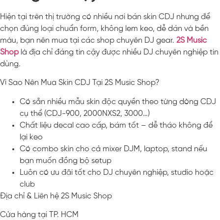
Hiện tại trên thị trường có nhiều nơi bán skin CDJ nhưng để
chọn đúng loại chuẩn form, không lem keo, dễ dán và bền
màu, bạn nên mua tại các shop chuyên DJ gear.
2S Music
Shop
là địa chỉ đáng tin cậy được nhiều DJ chuyên nghiệp tin
dùng.
Vì Sao Nên Mua Skin CDJ Tại 2S Music Shop?
Có sẵn nhiều mẫu skin độc quyền theo từng dòng CDJ
cụ thể (CDJ-900, 2000NXS2, 3000…)
Chất liệu decal cao cấp, bám tốt – dễ tháo không để
lại keo
Có combo skin cho cả mixer DJM, laptop, stand nếu
bạn muốn đồng bộ setup
Luôn có ưu đãi tốt cho DJ chuyên nghiệp, studio hoặc
club
Địa chỉ & Liên hệ 2S Music Shop
Cửa hàng tại TP. HCM