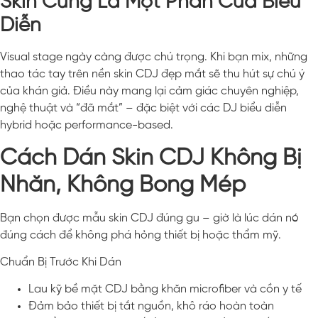
Skin Cũng Là Một Phần Của Biểu
Diễn
Visual stage ngày càng được chú trọng. Khi bạn mix, những
thao tác tay trên nền skin CDJ đẹp mắt sẽ thu hút sự chú ý
của khán giả. Điều này mang lại cảm giác chuyên nghiệp,
nghệ thuật và “đã mắt” – đặc biệt với các DJ biểu diễn
hybrid hoặc performance-based.
Cách Dán Skin CDJ Không Bị
Nhăn, Không Bong Mép
Bạn chọn được mẫu skin CDJ đúng gu – giờ là lúc dán nó
đúng cách để không phá hỏng thiết bị hoặc thẩm mỹ.
Chuẩn Bị Trước Khi Dán
Lau kỹ bề mặt CDJ bằng khăn microfiber và cồn y tế
Đảm bảo thiết bị tắt nguồn, khô ráo hoàn toàn