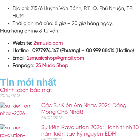
Địa chỉ: 215/6 Huỳnh Văn Bánh, P.11, Q. Phú Nhuận, TP.
HCM
Thời gian mở cửa: 8 giờ – 20 giờ hàng ngày.
Mua hàng online & tư vấn
Website:
2smusic.com
Hotline: 0977.974.147 (Phương) – 08 999 88616 (Hotline)
Email:
2smusicshop@gmail.com
Fanpage:
2S Music Shop
Tin mới nhất
Chính sách bảo mật
23/04/2026
Các Sự Kiện Âm Nhạc 2026 Đáng
Mong Chờ Nhất!
08/02/2026
Sự kiện Ravolution 2026: Hành trình 10
năm kiến tạo kỷ nguyên EDM
08/02/2026