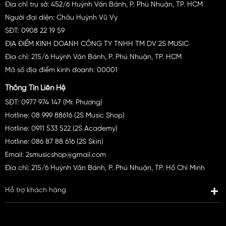
Địa chỉ trụ sở: 452/6 Huỳnh Văn Bánh, P. Phú Nhuận, TP. HCM
Người đại diện: Châu Huỳnh Vũ Vy
SĐT: 0908 22 19 59
ĐỊA ĐIỂM KINH DOANH CÔNG TY TNHH TM DV 2S MUSIC
Địa chỉ: 215/6 Huỳnh Văn Bánh, P. Phú Nhuận, TP. HCM
Mã số địa điểm kinh doanh: 00001
Thông Tin Liên Hệ
SĐT: 0977 974 147 (Mr. Phương)
Hotline: 08 999 88616 (2S Music Shop)
Hotline: 0911 533 522 (2S Academy)
Hotline: 086 87 88 616 (2S Skin)
Email: 2smusicshop@gmail.com
Địa chỉ: 215/6 Huỳnh Văn Bánh, P. Phú Nhuận, TP. Hồ Chí Minh
Hỗ trợ khách hàng