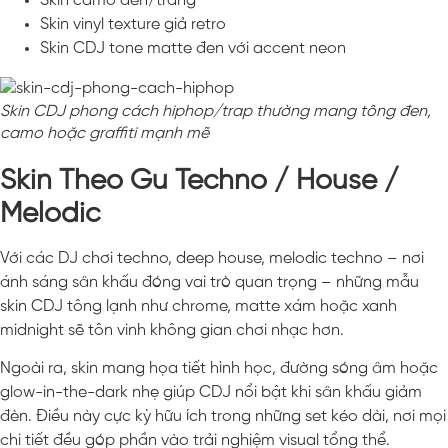
Skin camo đen/trắng
Skin vinyl texture giả retro
Skin CDJ tone matte đen với accent neon
Skin CDJ phong cách hiphop/trap thường mang tông đen,
camo hoặc graffiti mạnh mẽ
Skin Theo Gu Techno / House /
Melodic
Với các DJ chơi techno, deep house, melodic techno – nơi
ánh sáng sân khấu đóng vai trò quan trọng – những mẫu
skin CDJ tông lạnh như chrome, matte xám hoặc xanh
midnight sẽ tôn vinh không gian chơi nhạc hơn.
Ngoài ra, skin mang họa tiết hình học, đường sóng âm hoặc
glow-in-the-dark nhẹ giúp CDJ nổi bật khi sân khấu giảm
đèn. Điều này cực kỳ hữu ích trong những set kéo dài, nơi mọi
chi tiết đều góp phần vào trải nghiệm visual tổng thể.