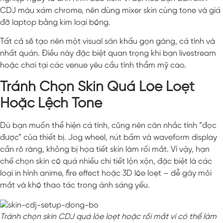
CDJ màu xám chrome, nên dùng mixer skin cùng tone và giá
đỡ laptop bằng kim loại bóng.
Tất cả sẽ tạo nên một visual sân khấu gọn gàng, cá tính và
nhất quán. Điều này đặc biệt quan trọng khi bạn livestream
hoặc chơi tại các venue yêu cầu tính thẩm mỹ cao.
Tránh Chọn Skin Quá Lòe Loẹt
Hoặc Lệch Tone
Dù bạn muốn thể hiện cá tính, cũng nên cân nhắc tính “đọc
được” của thiết bị. Jog wheel, nút bấm và waveform display
cần rõ ràng, không bị họa tiết skin làm rối mắt. Vì vậy, hạn
chế chọn skin có quá nhiều chi tiết lộn xộn, đặc biệt là các
loại in hình anime, fire effect hoặc 3D lòe loẹt – dễ gây mỏi
mắt và khó thao tác trong ánh sáng yếu.
Tránh chọn skin CDJ quá lòe loẹt hoặc rối mắt vì có thể làm