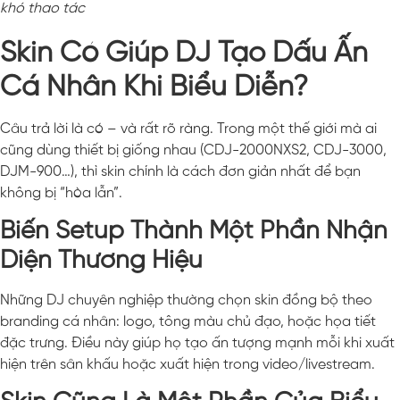
khó thao tác
Skin Có Giúp DJ Tạo Dấu Ấn
Cá Nhân Khi Biểu Diễn?
Câu trả lời là có – và rất rõ ràng. Trong một thế giới mà ai
cũng dùng thiết bị giống nhau (CDJ-2000NXS2, CDJ-3000,
DJM-900…), thì skin chính là cách đơn giản nhất để bạn
không bị “hòa lẫn”.
Biến Setup Thành Một Phần Nhận
Diện Thương Hiệu
Những DJ chuyên nghiệp thường chọn skin đồng bộ theo
branding cá nhân: logo, tông màu chủ đạo, hoặc họa tiết
đặc trưng. Điều này giúp họ tạo ấn tượng mạnh mỗi khi xuất
hiện trên sân khấu hoặc xuất hiện trong video/livestream.