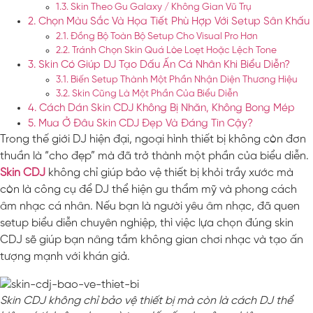
Skin Theo Gu Galaxy / Không Gian Vũ Trụ
Chọn Màu Sắc Và Họa Tiết Phù Hợp Với Setup Sân Khấu
Đồng Bộ Toàn Bộ Setup Cho Visual Pro Hơn
Tránh Chọn Skin Quá Lòe Loẹt Hoặc Lệch Tone
Skin Có Giúp DJ Tạo Dấu Ấn Cá Nhân Khi Biểu Diễn?
Biến Setup Thành Một Phần Nhận Diện Thương Hiệu
Skin Cũng Là Một Phần Của Biểu Diễn
Cách Dán Skin CDJ Không Bị Nhăn, Không Bong Mép
Mua Ở Đâu Skin CDJ Đẹp Và Đáng Tin Cậy?
Trong thế giới DJ hiện đại, ngoại hình thiết bị không còn đơn
thuần là “cho đẹp” mà đã trở thành một phần của biểu diễn.
Skin CDJ
không chỉ giúp bảo vệ thiết bị khỏi trầy xước mà
còn là công cụ để DJ thể hiện gu thẩm mỹ và phong cách
âm nhạc cá nhân. Nếu bạn là người yêu âm nhạc, đã quen
setup biểu diễn chuyên nghiệp, thì việc lựa chọn đúng skin
CDJ sẽ giúp bạn nâng tầm không gian chơi nhạc và tạo ấn
tượng mạnh với khán giả.
Skin CDJ không chỉ bảo vệ thiết bị mà còn là cách DJ thể