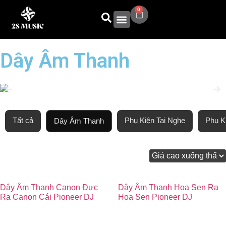
0
Sản Phẩm
2S Academy
Dây Âm Thanh
Tất cả
Phụ Kiện Tai Nghe
Phụ Ki
Dây Âm Thanh
Xếp theo:
Dây Âm Thanh Canon Đực
Dây Âm Thanh Hoa Sen Ra
Ra Canon Cái Pioneer DJ
Hoa Sen Pioneer DJ
4.240.000
₫
3.670.000
₫