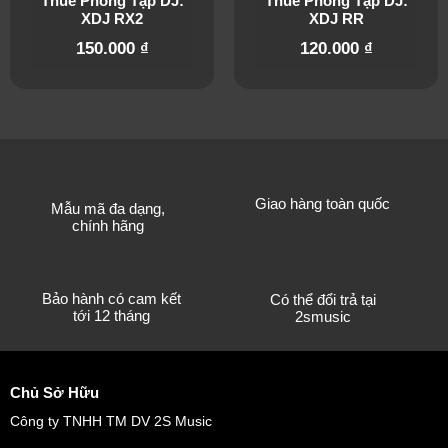
Thuê Phòng Tập DJ:
Thuê Phòng Tập DJ:
XDJ RX2
XDJ RR
150.000
₫
120.000
₫
Giao hàng toàn quốc
Mẫu mã đa dạng,
chính hãng
Bảo hành có cam kết
Có thể đổi trả tại
tới 12 tháng
2smusic
Chủ Sở Hữu
Công ty TNHH TM DV 2S Music