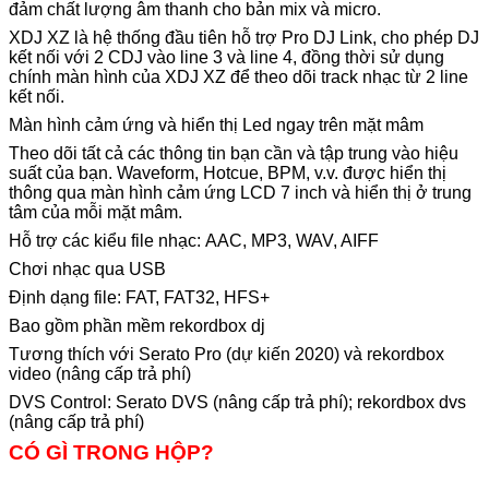
đảm chất lượng âm thanh cho bản mix và micro.
XDJ XZ là hệ thống đầu tiên hỗ trợ Pro DJ Link, cho phép DJ
kết nối với 2 CDJ vào line 3 và line 4, đồng thời sử dụng
chính màn hình của XDJ XZ để theo dõi track nhạc từ 2 line
kết nối.
Màn hình cảm ứng và hiển thị Led ngay trên mặt mâm
Theo dõi tất cả các thông tin bạn cần và tập trung vào hiệu
suất của bạn. Waveform, Hotcue, BPM, v.v. được hiển thị
thông qua màn hình cảm ứng LCD 7 inch và hiển thị ở trung
tâm của mỗi mặt mâm.
Hỗ trợ các kiểu file nhạc: AAC, MP3, WAV, AIFF
Chơi nhạc qua USB
Định dạng file: FAT, FAT32, HFS+
Bao gồm phần mềm rekordbox dj
Tương thích với Serato Pro (dự kiến 2020) và rekordbox
video (nâng cấp trả phí)
DVS Control: Serato DVS (nâng cấp trả phí); rekordbox dvs
(nâng cấp trả phí)
CÓ GÌ TRONG HỘP?