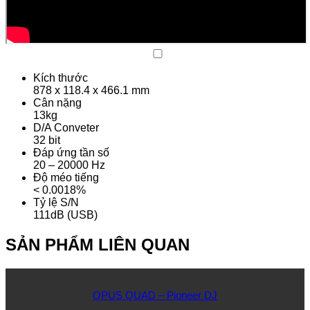
Kích thước
878 x 118.4 x 466.1 mm
Cân nặng
13kg
D/A Conveter
32 bit
Đáp ứng tần số
20 – 20000 Hz
Độ méo tiếng
< 0.0018%
Tỷ lệ S/N
111dB (USB)
SẢN PHẨM LIÊN QUAN
OPUS QUAD – Pioneer DJ