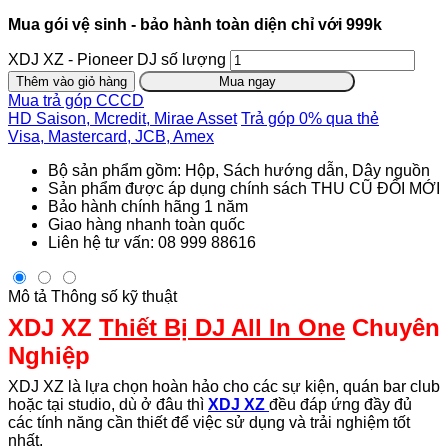
Mua gói vệ sinh - bảo hành toàn diện chỉ với 999k
XDJ XZ - Pioneer DJ số lượng
Thêm vào giỏ hàng
Mua ngay
Mua trả góp CCCD
HD Saison, Mcredit, Mirae Asset
Trả góp 0% qua thẻ
Visa, Mastercard, JCB, Amex
Bộ sản phẩm gồm: Hộp, Sách hướng dẫn, Dây nguồn
Sản phẩm được áp dụng chính sách THU CŨ ĐỔI MỚI
Bảo hành chính hãng 1 năm
Giao hàng nhanh toàn quốc
Liên hệ tư vấn: 08 999 88616
Mô tả
Thông số kỹ thuật
XDJ XZ
Thiết Bị DJ All In One
Chuyên
Nghiệp
XDJ XZ là lựa chọn hoàn hảo cho các sự kiện, quán bar club
hoặc tại studio, dù ở đâu thì
XDJ XZ
đều đáp ứng đầy đủ
các tính năng cần thiết để việc sử dụng và trải nghiệm tốt
nhất.