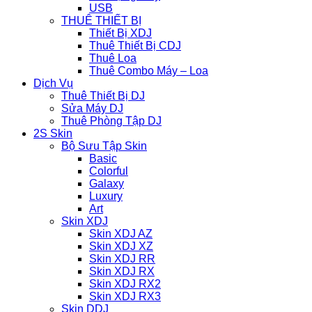
USB
THUÊ THIẾT BỊ
Thiết Bị XDJ
Thuê Thiết Bị CDJ
Thuê Loa
Thuê Combo Máy – Loa
Dịch Vụ
Thuê Thiết Bị DJ
Sửa Máy DJ
Thuê Phòng Tập DJ
2S Skin
Bộ Sưu Tập Skin
Basic
Colorful
Galaxy
Luxury
Art
Skin XDJ
Skin XDJ AZ
Skin XDJ XZ
Skin XDJ RR
Skin XDJ RX
Skin XDJ RX2
Skin XDJ RX3
Skin DDJ