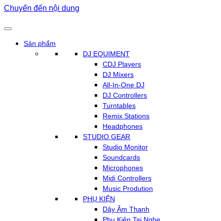
Chuyển đến nội dung
Sản phẩm
DJ EQUIMENT
CDJ Players
DJ Mixers
All-In-One DJ
DJ Controllers
Turntables
Remix Stations
Headphones
STUDIO GEAR
Studio Monitor
Soundcards
Microphones
Midi Controllers
Music Prodution
PHỤ KIỆN
Dây Âm Thanh
Phụ Kiện Tai Nghe