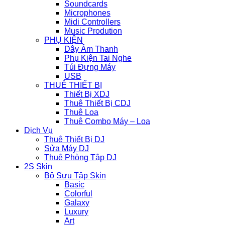
Soundcards
Microphones
Midi Controllers
Music Prodution
PHỤ KIỆN
Dây Âm Thanh
Phụ Kiện Tai Nghe
Túi Đựng Máy
USB
THUÊ THIẾT BỊ
Thiết Bị XDJ
Thuê Thiết Bị CDJ
Thuê Loa
Thuê Combo Máy – Loa
Dịch Vụ
Thuê Thiết Bị DJ
Sửa Máy DJ
Thuê Phòng Tập DJ
2S Skin
Bộ Sưu Tập Skin
Basic
Colorful
Galaxy
Luxury
Art