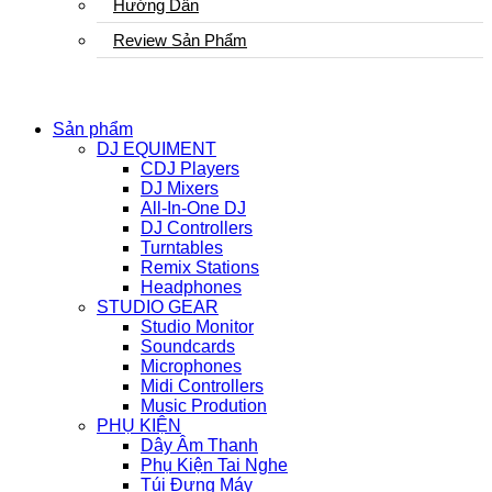
Hướng Dẫn
Review Sản Phẩm
Sản phẩm
DJ EQUIMENT
CDJ Players
DJ Mixers
All-In-One DJ
DJ Controllers
Turntables
Remix Stations
Headphones
STUDIO GEAR
Studio Monitor
Soundcards
Microphones
Midi Controllers
Music Prodution
PHỤ KIỆN
Dây Âm Thanh
Phụ Kiện Tai Nghe
Túi Đựng Máy