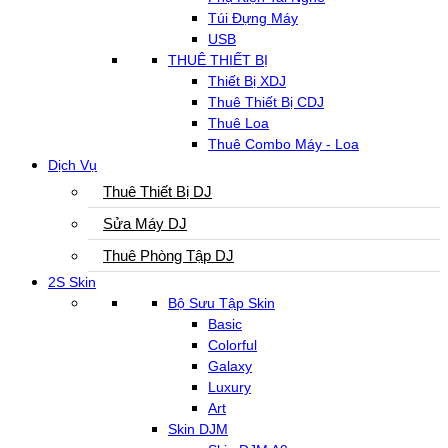
Túi Đựng Máy
USB
THUÊ THIẾT BỊ
Thiết Bị XDJ
Thuê Thiết Bị CDJ
Thuê Loa
Thuê Combo Máy - Loa
Dịch Vụ
Thuê Thiết Bị DJ
Sửa Máy DJ
Thuê Phòng Tập DJ
2S Skin
Bộ Sưu Tập Skin
Basic
Colorful
Galaxy
Luxury
Art
Skin DJM