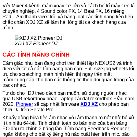
Với Mixer 4 kênh, mâm xoay cỡ lớn và cách bố trí máy cực kì
chuyên nghiệp, 4 Sound color FX, 14 Beat FX, 16 miếng
Pad…Âm thanh vượt trội và hàng loạt các tính năng tiên tiến
chắc chắn XDJ XZ sẽ làm hài lòng tất cả khách hàng của
mình.
XDJ XZ Pioneer DJ
CÁC TÍNH NĂNG CHÍNH
Cảm giác như bạn đang chơi trên thiết lập NEXUS2 và trình
diễn với tất cả các tính năng bạn cần. Full-size jog wheels tối
ưu cho scratching, màn hình hiển thị ngay trên mặt
mâm cung cấp cho bạn các thông tin theo dõi quan trọng của
track nhạc.
Tự do chơi DJ theo cách bạn muốn, sử dụng nguồn nhạc
qua USB rekordbox hoặc Laptop cài đặt rekordbox. Đầu năm
2020,
Pioneer
sẽ cập nhật firmware
XDJ XZ
cho phép bạn
chơi DJ trên Serato Pro.
Khuấy động bữa tiệc âm nhạc với âm thanh rõ nét nhờ bộ xử
lí tín hiệu 64-bit. Tinh chỉnh toàn bộ bản mix của bạn bằng
EQ đầu ra chính 3 băng tần. Tính năng Feedback Reducer
ngăn không cho bất kỳ tiếng hú nào xuất hiện trên mic, bảo