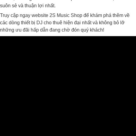
suôn sẻ và thuận lợi nhất.
Truy cập ngay website 2S Music Shop để khám phá thêm về
các dòng thiết bị DJ cho thuê hiện đại nhất và không bỏ lỡ
những ưu đãi hấp dẫn đang chờ đón quý khách!