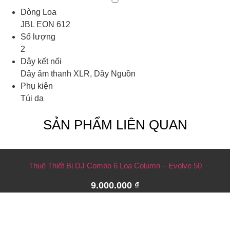
Dòng Loa
JBL EON 612
Số lượng
2
Dây kết nối
Dây âm thanh XLR, Dây Nguồn
Phụ kiện
Túi da
SẢN PHẨM LIÊN QUAN
Thuê Thiết Bị DJ Combo 6 Loa Column – Evolve 50
9.000.000
₫