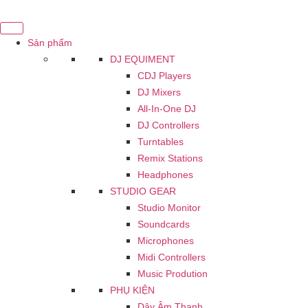
Chuyển
đến
nội
Sản phẩm
dung
DJ EQUIMENT
CDJ Players
DJ Mixers
All-In-One DJ
DJ Controllers
Turntables
Remix Stations
Headphones
STUDIO GEAR
Studio Monitor
Soundcards
Microphones
Midi Controllers
Music Prodution
PHỤ KIỆN
Dây Âm Thanh