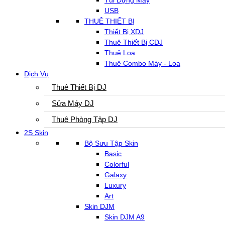
Túi Đựng Máy
USB
THUÊ THIẾT BỊ
Thiết Bị XDJ
Thuê Thiết Bị CDJ
Thuê Loa
Thuê Combo Máy - Loa
Dịch Vụ
Thuê Thiết Bị DJ
Sửa Máy DJ
Thuê Phòng Tập DJ
2S Skin
Bộ Sưu Tập Skin
Basic
Colorful
Galaxy
Luxury
Art
Skin DJM
Skin DJM A9