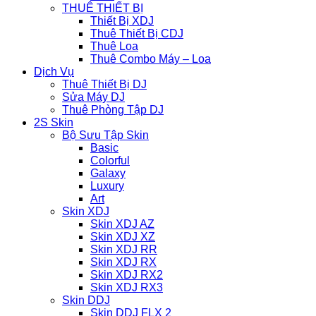
THUÊ THIẾT BỊ
Thiết Bị XDJ
Thuê Thiết Bị CDJ
Thuê Loa
Thuê Combo Máy – Loa
Dịch Vụ
Thuê Thiết Bị DJ
Sửa Máy DJ
Thuê Phòng Tập DJ
2S Skin
Bộ Sưu Tập Skin
Basic
Colorful
Galaxy
Luxury
Art
Skin XDJ
Skin XDJ AZ
Skin XDJ XZ
Skin XDJ RR
Skin XDJ RX
Skin XDJ RX2
Skin XDJ RX3
Skin DDJ
Skin DDJ FLX 2