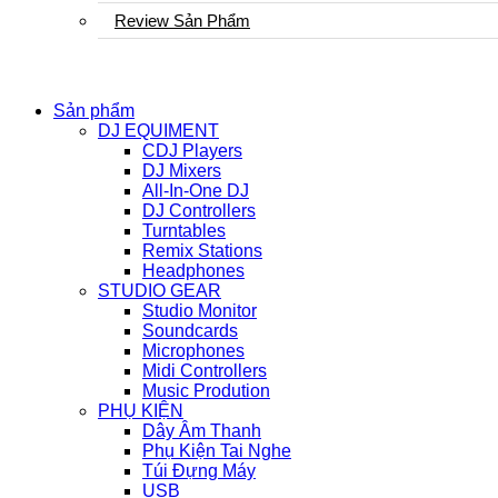
Review Sản Phẩm
Sản phẩm
DJ EQUIMENT
CDJ Players
DJ Mixers
All-In-One DJ
DJ Controllers
Turntables
Remix Stations
Headphones
STUDIO GEAR
Studio Monitor
Soundcards
Microphones
Midi Controllers
Music Prodution
PHỤ KIỆN
Dây Âm Thanh
Phụ Kiện Tai Nghe
Túi Đựng Máy
USB