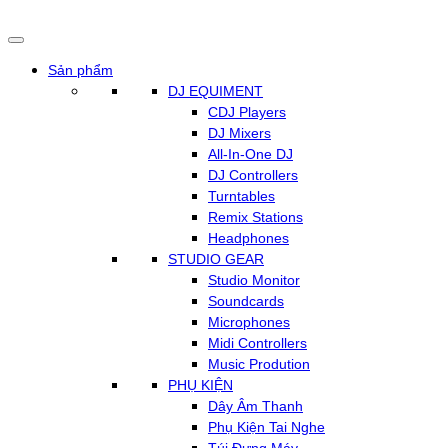
Chuyển
đến
nội
dung
Sản phẩm
DJ EQUIMENT
CDJ Players
DJ Mixers
All-In-One DJ
DJ Controllers
Turntables
Remix Stations
Headphones
STUDIO GEAR
Studio Monitor
Soundcards
Microphones
Midi Controllers
Music Prodution
PHỤ KIỆN
Dây Âm Thanh
Phụ Kiện Tai Nghe