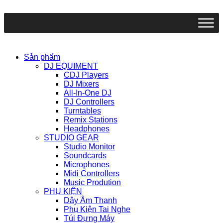
Chuyển
đến
nội
dung
Sản phẩm
DJ EQUIMENT
CDJ Players
DJ Mixers
All-In-One DJ
DJ Controllers
Turntables
Remix Stations
Headphones
STUDIO GEAR
Studio Monitor
Soundcards
Microphones
Midi Controllers
Music Prodution
PHỤ KIỆN
Dây Âm Thanh
Phụ Kiện Tai Nghe
Túi Đựng Máy