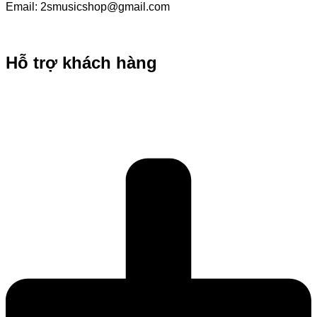
Email: 2smusicshop@gmail.com
Địa chỉ: 215/6 Huỳnh Văn Bánh, P. Phú Nhuận, TP. Hồ Chí
Minh
Hỗ trợ khách hàng
Hướng dẫn mua hàng online
Chính sách giao hàng
Hướng dẫn trả góp