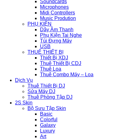
Soundcards
Microphones
Midi Controllers
Music Prodution
PHỤ KIỆN
Dây Âm Thanh
Phụ Kiện Tai Nghe
Túi Đựng Máy
USB
THUÊ THIẾT BỊ
Thiết Bị XDJ
Thuê Thiết Bị CDJ
Thuê Loa
Thuê Combo Máy – Loa
Dịch Vụ
Thuê Thiết Bị DJ
Sửa Máy DJ
Thuê Phòng Tập DJ
2S Skin
Bộ Sưu Tập Skin
Basic
Colorful
Galaxy
Luxury
Art