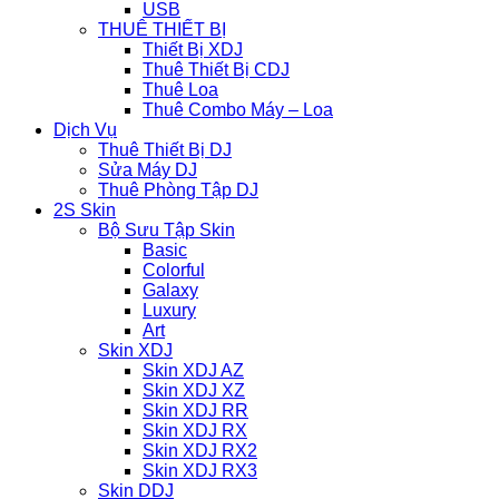
USB
THUÊ THIẾT BỊ
Thiết Bị XDJ
Thuê Thiết Bị CDJ
Thuê Loa
Thuê Combo Máy – Loa
Dịch Vụ
Thuê Thiết Bị DJ
Sửa Máy DJ
Thuê Phòng Tập DJ
2S Skin
Bộ Sưu Tập Skin
Basic
Colorful
Galaxy
Luxury
Art
Skin XDJ
Skin XDJ AZ
Skin XDJ XZ
Skin XDJ RR
Skin XDJ RX
Skin XDJ RX2
Skin XDJ RX3
Skin DDJ