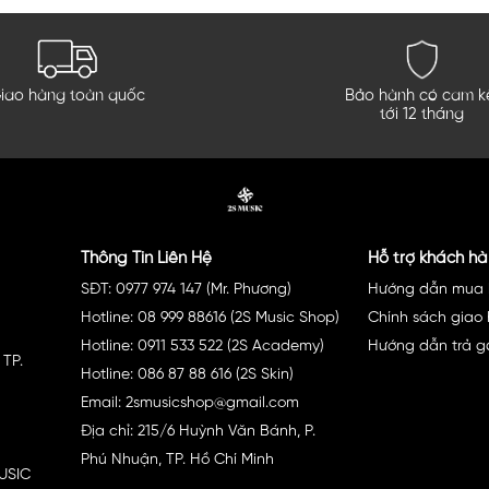
 góc cạnh và chi tiết nhỏ của thiết bị.
 toàn dầu mỡ, vân tay và bụi bẩn để tạo bề mặt hoàn hảo c
Bảo hành có cam k
iao hàng toàn quốc
ạch sẽ, skin sẽ bám dính tốt hơn và có độ hoàn thiện cao hơn
tới 12 tháng
 chính xác lên bề mặt máy, đảm bảo căn chỉnh đúng vị trí trướ
Thông Tin Liên Hệ
Hỗ trợ khách h
SĐT: 0977 974 147 (Mr. Phương)
Hướng dẫn mua 
iện bong bóng khí hoặc các nếp gấp không mong muốn trên bề
Hotline: 08 999 88616 (2S Music Shop)
Chính sách giao
Hotline: 0911 533 522 (2S Academy)
Hướng dẫn trả g
 TP.
Hotline: 086 87 88 616 (2S Skin)
Email: 2smusicshop@gmail.com
Địa chỉ: 215/6 Huỳnh Văn Bánh, P.
Phú Nhuận, TP. Hồ Chí Minh
MUSIC