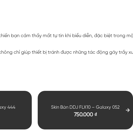
 bạn cảm thấy mất tự tin khi biểu diễn, đặc biệt trong một
hông chỉ giúp thiết bị tránh được những tác động gây trầy x
axy 444
Skin Bàn DDJ FLX10 – Galaxy 052
750.000
₫