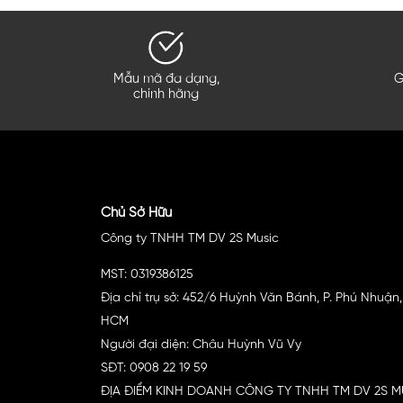
yên dụng để loại bỏ hoàn toàn bụi bẩn tích tụ trong các khe,
 dụng và dung dịch vệ sinh phù hợp, đảm bảo loại bỏ hoàn
Mẫu mã đa dạng,
G
đến chất lượng và độ bền của skin sau khi dán. Bề mặt càng s
chính hãng
 Mới Lên Thiết Bị DJ
skin mới lên máy. Đặt từng phần của skin một cách cẩn thận và
Chủ Sở Hữu
Công ty TNHH TM DV 2S Music
h một cách nhẹ nhàng và đều tay để tránh tình trạng xuất h
MST: 0319386125
Địa chỉ trụ sở: 452/6 Huỳnh Văn Bánh, P. Phú Nhuận,
HCM
Người đại diện: Châu Huỳnh Vũ Vy
SĐT: 0908 22 19 59
ĐỊA ĐIỂM KINH DOANH CÔNG TY TNHH TM DV 2S 