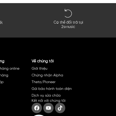
ho việc
dán skin bàn XDJ AZ
.
Có thể đổi trả tại
ết
.
2smusic
c khi dán. Không cần lo lắng về độ chính xác vì 2S Skin đã tí
àng
Về chúng tôi
hàng online
Giới thiệu
 mặt skin.
 hàng
Chứng nhận Alpha
óp
Theta/Pioneer
Gói bảo hành toàn diện
Dịch vụ sửa chữa
Kết nối với chúng tôi