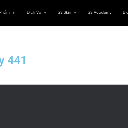
 Phẩm
Dịch Vụ
2S Skin
2S Academy
Bl
y 441