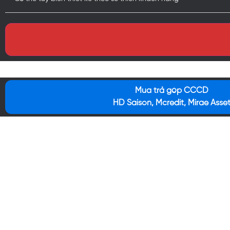
Mua trả góp CCCD
HD Saison, Mcredit, Mirae Asse
Bộ sản phẩm gồm: Hộp, Skin
Bộ Skin này có thể tuỳ biến trên nhiều dòng máy
Hỗ trợ đổi trả khi có lỗi từ 2S Skin
Giao hàng nhanh toàn quốc
Liên hệ tư vấn: 086 87 88 616