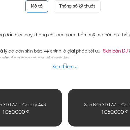
Mô tả
Thông số kỹ thuật
dấu hiệu này không chỉ làm giảm thẩm mỹ mà còn có thể khiến
 lý do dán skin bảo vệ chính là giải pháp tối ưu!
Skin bàn DJ
k
 phần ấn tượng và chuyên nghiệp.
 để có thể đạt được kết quả tối đa nhất.
àn XDJ AZ – Galaxy 443
Skin Bàn XDJ AZ – Gal
1.050.000
₫
1.050.000
₫
i các núm điều chỉnh một cách an toàn và cẩn thận.