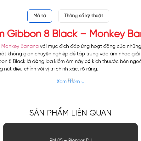
Mô tả
Thông số kỹ thuật
m Gibbon 8 Black – Monkey B
g
Monkey Banana
với mục đích đáp ứng hoạt động của những
ột không gian chuyên nghiệp để tập trung vào âm nhạc giải t
on 8 Black là dòng loa kiểm âm này có kích thuước bên ngo
nút điều chỉnh với vị trí chính xác, rõ ràng.
y Banana
NG CHÍNH
họn đầu vào khác nhau tiêu chuẩn Analog như XLR, TRS và RC
SẢN PHẨM LIÊN QUAN
ác thiết bị còn lại trong hệ thống âm thanh của mình mà khôn
g âm nhạc trẻ trung, sôi động như Việt Nam thì sản phẩm đang
RM 05 – Pioneer DJ