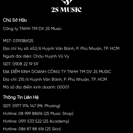
HIỆU
com/watch?v=zbpxBIr1SGc
Chủ Sở Hữu
Công ty TNHH TM DV 2S Music
MST: 0319386125
Địa chỉ trụ sở: 452/6 Huỳnh Văn Bánh, P. Phú Nhuận, TP. HCM
Người đại diện: Châu Huỳnh Vũ Vy
SĐT: 0908 22 19 59
ĐỊA ĐIỂM KINH DOANH CÔNG TY TNHH TM DV 2S MUSIC
Địa chỉ: 215/6 Huỳnh Văn Bánh, P. Phú Nhuận, TP. HCM
Mã số địa điểm kinh doanh: 00001
Thông Tin Liên Hệ
SĐT: 0977 974 147 (Mr. Phương)
Hotline: 08 999 88616 (2S Music Shop)
Hotline: 0911 533 522 (2S Academy)
Hotline: 086 87 88 616 (2S Skin)